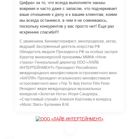
Цифра» за то, что всегда выполняете заказы
вовремя и часто даже с запасом, что подчеркивает
ваше отношение к делу и к вашим клиентам, коими
мы всегда останемся, в чем я не сомневаюсь,
поскольку конкурентов у вас просто нет! Еще раз
искреннее спасибо!!!
С уважением, Кинематографист, кинопродюсер, актер,
ведущий Заслуженный деятель искусства РФ
Обладатель медали Президента РФ за особые заслуги
Куратор внеконкурсной программы ММКФ «Ночи
страха» Генеральный директор ООО «ЛАЙВ
ИНТЕРТЕЙНМЕНТ» Президент Российского
международного кинофестиваля остросюжетного кино
«КАПЛЯ» Президент итальянского кинофестиваля
остросюжетного кино «Trip To Italy Horror Film Fest»
Резидент жюри международных музыкальных
конкурсов «Золотая Нота» Игоря Сандлера,
«Счастливый случай» Алексея Кортнева и конкурса
«Music Stars» Буланкин В.М.