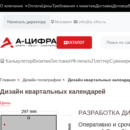
О компании
Оплата
Цены
Требования к макетам
Доставка
Договор
Написать директору
Москва
info@a-cifra.ru
КАТАЛОГ
Калькулятор
Визитки
Листовки
УФ-печать
Плоттер
Сувенир
Главная
»
Дизайн полиграфии
»
Дизайн квартальных календа
Дизайн квартальных календарей
Цены
РАЗРАБОТКА Д
Оперативно и сроч