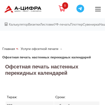
0
Калькулятор
Визитки
Листовки
УФ-печать
Плоттер
Сувенирка
Наш
Главная
»
Услуги офсетной печати
»
Офсетная печать настенных перекидных календарей
Офсетная печать настенных
перекидных календарей
Тираж:
Сроки: