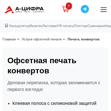
0
Калькулятор
Визитки
Листовки
УФ-печать
Плоттер
Сувенирка
Наш
Главная
»
Услуги офсетной печати
»
Печать конвертов
Офсетная печать
конвертов
Деловая переписка, которая запоминается с
первого взгляда!
Клеевая полоса с силиконовой защитой