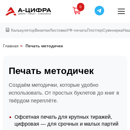
0
Калькулятор
Визитки
Листовки
УФ-печать
Плоттер
Сувенирка
Наш
Главная
»
Печать методичек
Печать методичек
Создаём методички, которые удобно
использовать. От простых буклетов до книг в
твёрдом переплёте.
Офсетная печать для крупных тиражей,
цифровая — для срочных и малых партий