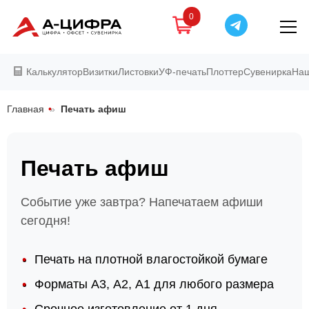
0
Калькулятор
Визитки
Листовки
УФ-печать
Плоттер
Сувенирка
Наш
Главная
»
Печать афиш
Печать афиш
Событие уже завтра? Напечатаем афиши
сегодня!
Печать на плотной влагостойкой бумаге
Форматы А3, А2, А1 для любого размера