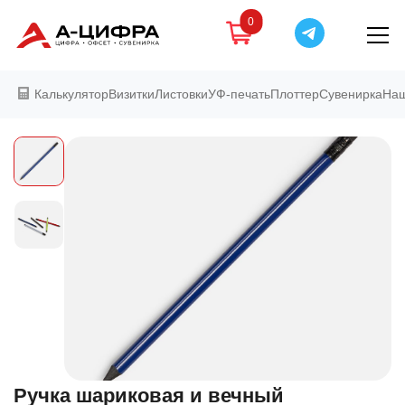
0
Калькулятор
Визитки
Листовки
УФ-печать
Плоттер
Сувенирка
Наш
Ручка шариковая и вечный