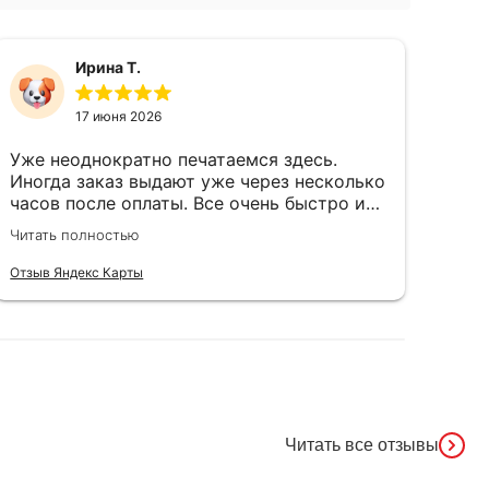
Ирина Т.
17 июня 2026
Уже неоднократно печатаемся здесь.
Сам
Иногда заказ выдают уже через несколько
чёт
часов после оплаты. Все очень быстро и
ого
качественно
Спа
Читать полностью
Чита
чел
душ
Отзыв Яндекс Карты
Отзы
Читать все отзывы