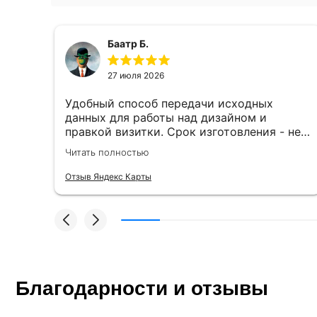
Баатр Б.
27 июля 2026
Удобный способ передачи исходных
данных для работы над дизайном и
правкой визитки. Срок изготовления - не
более 2 часов. Специалисты
Читать полностью
компетентные. Офис находится в удобном
месте, найти не составило труда.
Отзыв Яндекс Карты
Благодарности и отзывы