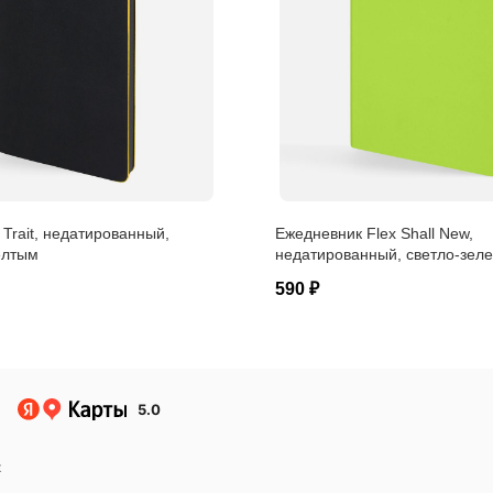
Trait, недатированный,
Ежедневник Flex Shall New,
елтым
недатированный, светло-зел
590 ₽
5.0
к