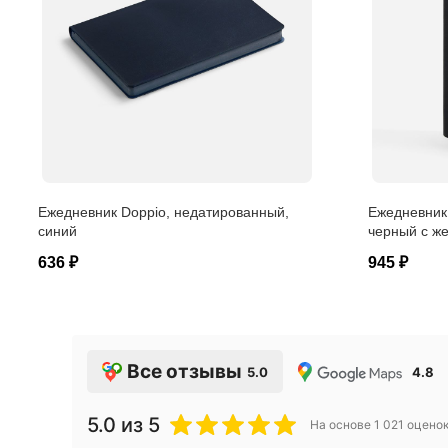
Ежедневник Doppio, недатированный,
Ежедневник 
синий
черный с ж
636 ₽
945 ₽
Все отзывы
5.0
4.8
5.0
из 5
На основе
1 021
оцено