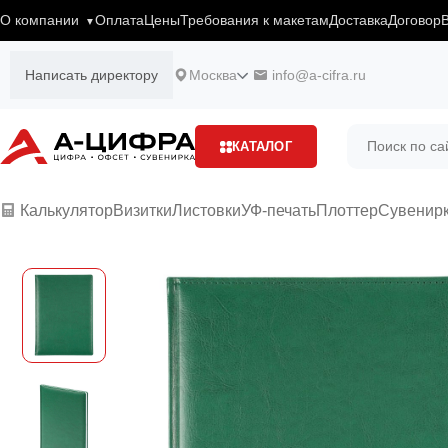
О компании
Оплата
Цены
Требования к макетам
Доставка
Договор
Написать директору
Москва
info@a-cifra.ru
КАТАЛОГ
Калькулятор
Визитки
Листовки
УФ-печать
Плоттер
Сувенир