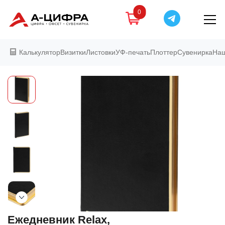
0
Калькулятор
Визитки
Листовки
УФ-печать
Плоттер
Сувенирка
Наш
Ежедневник Relax,