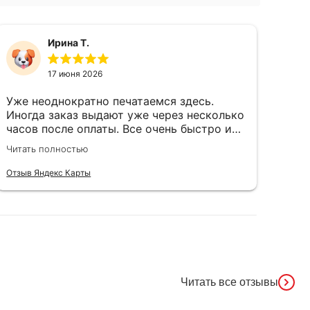
Ирина Т.
17 июня 2026
Уже неоднократно печатаемся здесь.
Сам
Иногда заказ выдают уже через несколько
чёт
часов после оплаты. Все очень быстро и
ого
качественно
Спа
Читать полностью
Чита
чел
душ
Отзыв Яндекс Карты
Отзы
Читать все отзывы