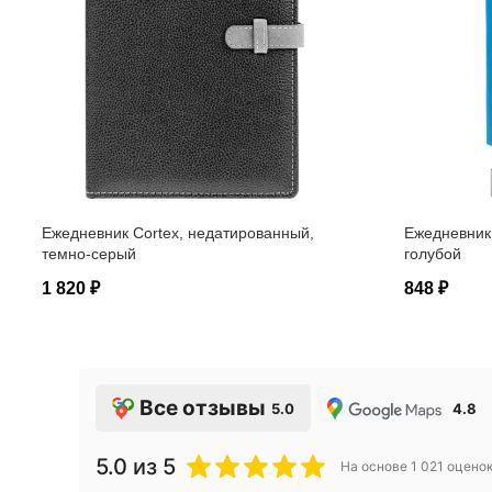
Ежедневник Cortex, недатированный,
Ежедневник 
темно-серый
голубой
1 820 ₽
848 ₽
Все отзывы
5.0
4.8
5.0
из 5
На основе
1 021
оцено