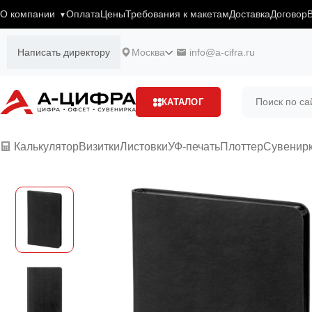
О компании
Оплата
Цены
Требования к макетам
Доставка
Договор
Написать директору
Москва
info@a-cifra.ru
КАТАЛОГ
Калькулятор
Визитки
Листовки
УФ-печать
Плоттер
Сувенир