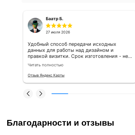
Баатр Б.
27 июля 2026
Удобный способ передачи исходных
данных для работы над дизайном и
правкой визитки. Срок изготовления - не
более 2 часов. Специалисты
Читать полностью
компетентные. Офис находится в удобном
месте, найти не составило труда.
Отзыв Яндекс Карты
Благодарности и отзывы