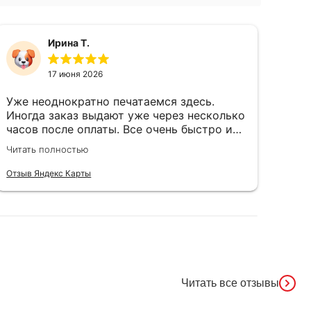
Ирина Т.
17 июня 2026
Уже неоднократно печатаемся здесь.
Сам
Иногда заказ выдают уже через несколько
чёт
часов после оплаты. Все очень быстро и
ого
качественно
Спа
Читать полностью
Чита
чел
душ
Отзыв Яндекс Карты
Отзы
Читать все отзывы