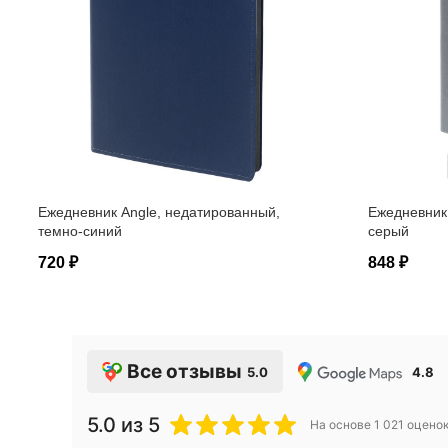
Ежедневник Angle, недатированный,
Ежедневник 
темно-синий
серый
720 ₽
848 ₽
Все отзывы
5.0
4.8
5.0
из 5
На основе
1 021
оцено