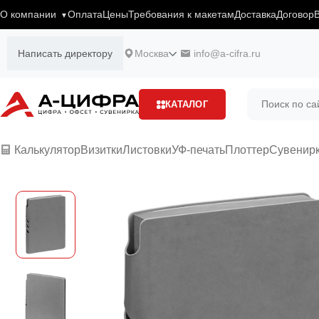
О компании
Оплата
Цены
Требования к макетам
Доставка
Договор
Написать директору
Москва
info@a-cifra.ru
КАТАЛОГ
Калькулятор
Визитки
Листовки
УФ-печать
Плоттер
Сувенир