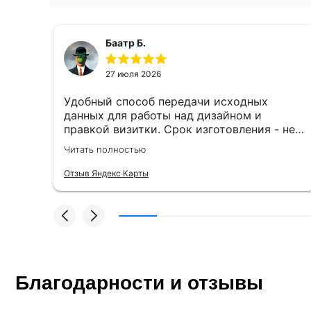
Баатр Б.
27 июля 2026
Удобный способ передачи исходных
данных для работы над дизайном и
правкой визитки. Срок изготовления - не
более 2 часов. Специалисты
Читать полностью
компетентные. Офис находится в удобном
месте, найти не составило труда.
Отзыв Яндекс Карты
Благодарности и отзывы