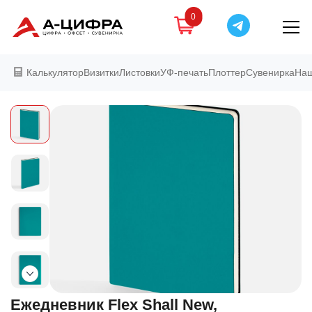
0
Калькулятор
Визитки
Листовки
УФ-печать
Плоттер
Сувенирка
Наш
Ежедневник Flex Shall New,