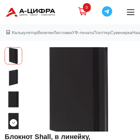
0
Калькулятор
Визитки
Листовки
УФ-печать
Плоттер
Сувенирка
Наш
Блокнот Shall, в линейку,