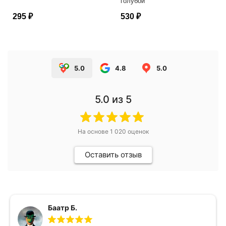
голубой
295 ₽
530 ₽
5.0
4.8
5.0
5.0
из 5
На основе
1 020
оценок
Оставить отзыв
Баатр Б.