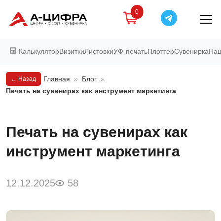
0
Калькулятор
Визитки
Листовки
УФ-печать
Плоттер
Сувенирка
Наш
Главная
»
Блог
»
← Назад
Печать на сувенирах как инструмент маркетинга
Печать на сувенирах как
инструмент маркетинга
12.12.2025
58